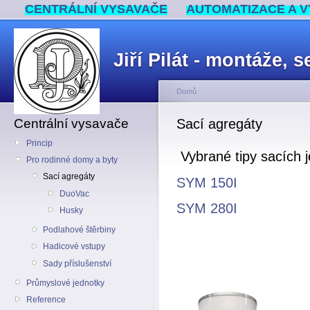
CENTRÁLNÍ VYSAVAČE
AUTOMATIZACE A V
Jiří Pilát - montáže,
Domů
Centrální vysavače
Sací agregáty
Princip
Vybrané tipy sacích
Pro rodinné domy a byty
Sací agregáty
SYM 150I
DuoVac
SYM 280I
Husky
Podlahové štěrbiny
Hadicové vstupy
Sady příslušenství
Průmyslové jednotky
Reference