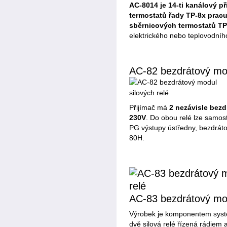
AC-8014 je 14-ti kanálový p
termostatů řady TP-8x pracu
sběrnicových termostatů TP
elektrického nebo teplovodníh
AC-82 bezdrátový mod
Přijímač má
2 nezávisle bezd
230V
. Do obou relé lze samos
PG výstupy ústředny, bezdrátov
80H.
AC-83 bezdrátový mod
Výrobek je komponentem systé
dvě silová relé řízená rádiem