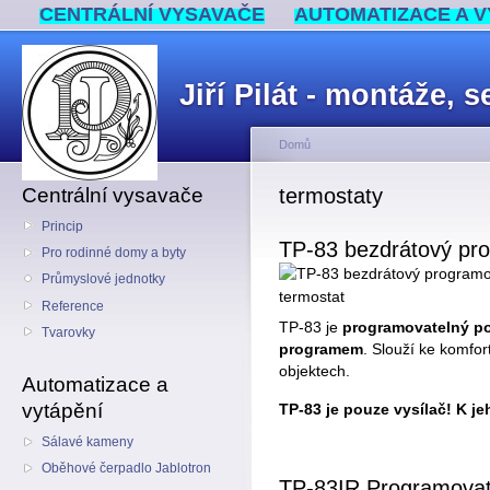
CENTRÁLNÍ VYSAVAČE
AUTOMATIZACE A V
Jiří Pilát - montáže,
Domů
Centrální vysavače
termostaty
Princip
TP-83 bezdrátový pro
Pro rodinné domy a byty
Průmyslové jednotky
Reference
TP-83 je
programovatelný po
Tvarovky
programem
. Slouží ke komfor
objektech.
Automatizace a
vytápění
TP-83 je pouze vysílač! K je
Sálavé kameny
Oběhové čerpadlo Jablotron
TP-83IR Programovat