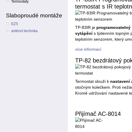
Termostaty
termostat s IR teplo
Slaboproudé montáže
EZS
TP-83IR je
programovatelný 
anténní technika
vytápění
s týdenním topným p
teplotním senzorem, který umo
více informací
TP-82 bezdrátový pok
Termostat slouží k
nastavení 
otočným kolečkem. Proti nežá
Kromě udržování nastavené te
Přijímač AC-8014