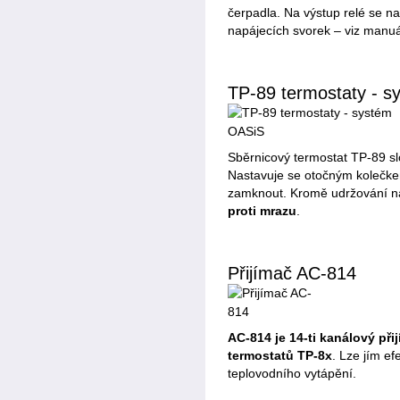
čerpadla. Na výstup relé se n
napájecích svorek – viz manuá
TP-89 termostaty - 
Sběrnicový termostat TP-89 s
Nastavuje se otočným kolečkem
zamknout. Kromě udržování na
proti mrazu
.
Přijímač AC-814
AC-814 je 14-ti kanálový př
termostatů TP-8x
. Lze jím ef
teplovodního vytápění.