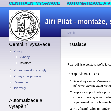
CENTRÁLNÍ VYSAVAČE
AUTOMATIZACE A V
Jiří Pilát - montáže
Domů
Centrální vysavače
Instalace
Princip
Výhody
Instalace
Rozhodli jste se, že si pořídíte 
Pro rodinné domy a byty
Projektová fáze
Průmyslové jednotky
Kontaktujte mne. Můžeme se
Reference
můžeme komunikovat elektr
Tvarovky
Připravte si podklady - půdo
chcete umístit vysávací jed
Automatizace a
si je. Pokud nic z toho neví
vytápění
Na základě Vámi dodaných p