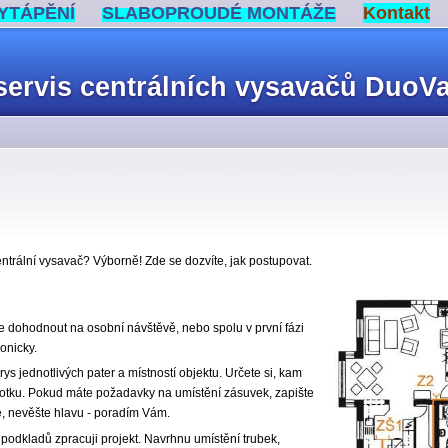
YTÁPĚNÍ
SLABOPROUDÉ MONTÁŽE
Kontakt
, servis centrálních vysavačů DuoV
centrální vysavač? Výborně! Zde se dozvíte, jak postupovat.
 dohodnout na osobní návštěvě, nebo spolu v první fázi
onicky.
rys jednotlivých pater a místností objektu. Určete si, kam
notku. Pokud máte požadavky na umístění zásuvek, zapište
te, nevěšte hlavu - poradím Vám.
odkladů zpracuji projekt. Navrhnu umístění trubek,