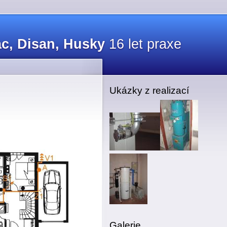
ac, Disan, Husky
16 let praxe
Ukázky z realizací
Galerie