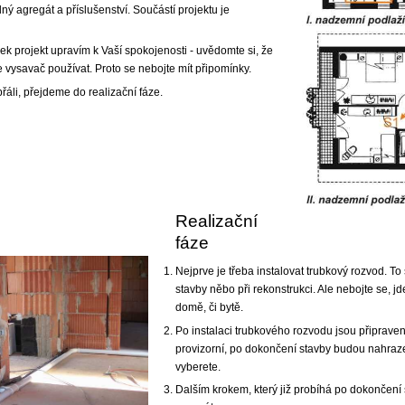
 agregát a příslušenství. Součástí projektu je
k projekt upravím k Vaší spokojenosti - uvědomte si, že
e vysavač používat. Proto se nebojte mít připomínky.
 přáli, přejdeme do realizační fáze.
Realizační
fáze
Nejprve je třeba instalovat trubkový rozvod. To
stavby něbo při rekonstrukci. Ale nebojte se, j
domě, či bytě.
Po instalaci trubkového rozvodu jsou připrave
provizorní, po dokončení stavby budou nahraze
vyberete.
Dalším krokem, který již probíhá po dokončení 