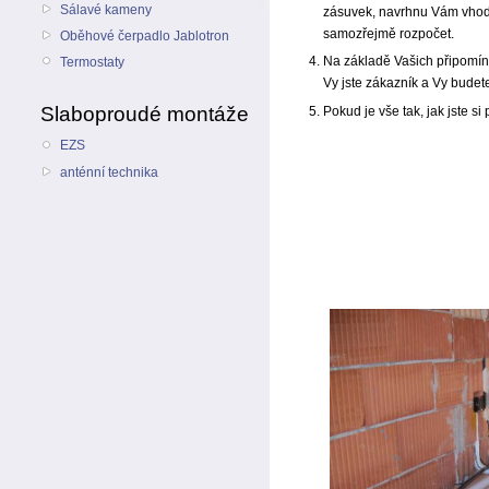
Sálavé kameny
zásuvek, navrhnu Vám vhodný
samozřejmě rozpočet.
Oběhové čerpadlo Jablotron
Na základě Vašich připomíne
Termostaty
Vy jste zákazník a Vy budet
Slaboproudé montáže
Pokud je vše tak, jak jste si
EZS
anténní technika