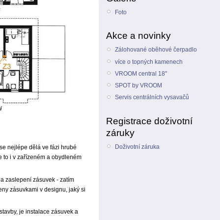
Foto
Akce a novinky
Zálohované oběhové čerpadlo
více o topných kamenech
VROOM central 18"
SPOT by VROOM
Servis centrálních vysavačů
Registrace doživotní
záruky
Doživotní záruka
 se nejlépe dělá ve fázi hrubé
de to i v zařízeném a obydleném
na zaslepení zásuvek - zatím
ny zásuvkami v designu, jaký si
stavby, je instalace zásuvek a