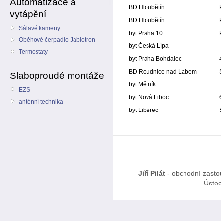
Automatizace a
BD Hloubětín
vytápění
BD Hloubětín
Sálavé kameny
byt Praha 10
Oběhové čerpadlo Jablotron
byt Česká Lípa
Termostaty
byt Praha Bohdalec
BD Roudnice nad Labem
Slaboproudé montáže
byt Mělník
EZS
byt Nová Liboc
anténní technika
byt Liberec
Jiří Pilát
- obchodní zasto
Ústec