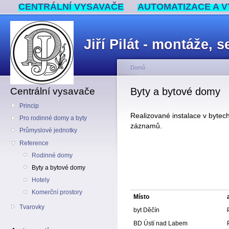
CENTRÁLNÍ VYSAVAČE
AUTOMATIZACE A V
Jiří Pilát - montáže,
Domů
Centrální vysavače
Byty a bytové domy
Princip
Realizované instalace v bytec
Pro rodinné domy a byty
záznamů.
Průmyslové jednotky
Reference
Rodinné domy
Byty a bytové domy
Hotely
Komerční prostory
Místo
Tvarovky
byt Děčín
BD Ústí nad Labem