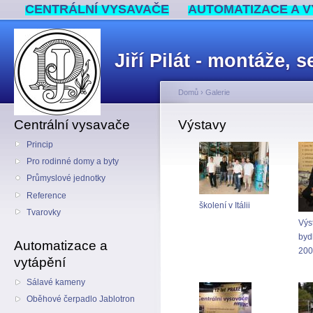
CENTRÁLNÍ VYSAVAČE
AUTOMATIZACE A V
Jiří Pilát - montáže,
Domů
›
Galerie
Centrální vysavače
Výstavy
Princip
Pro rodinné domy a byty
Průmyslové jednotky
Reference
školení v Itálii
Tvarovky
Výs
byd
Automatizace a
200
vytápění
Sálavé kameny
Oběhové čerpadlo Jablotron