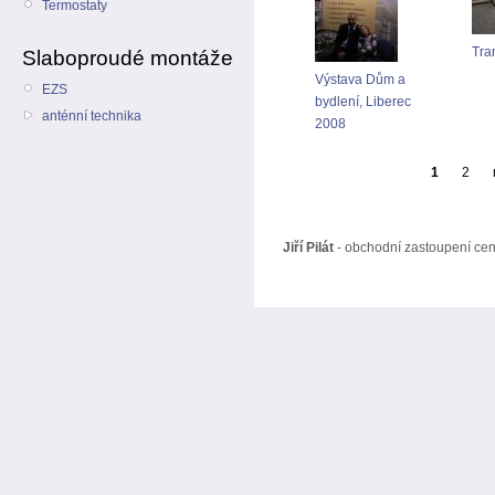
Termostaty
Tra
Slaboproudé montáže
Výstava Dům a
EZS
bydlení, Liberec
anténní technika
2008
1
2
Jiří Pilát
- obchodní zastoupení cen